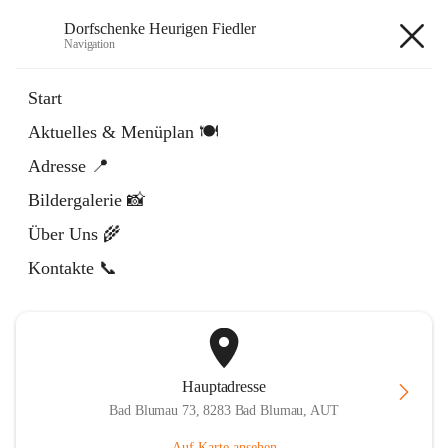
Dorfschenke Heurigen Fiedler
Navigation
Dorfschenke Heurigen Fiedler
Start
Aktuelles & Menüplan 🍽️
öffnet
Facebook
Adresse 📍
in
Externe Webseite
neuem
Bildergalerie 📸
Tab
öffnet
Instagram
in
Externe Webseite
Über Uns 🌾
neuem
Tab
Kontakte 📞
Hauptadresse
Bad Blumau 73, 8283 Bad Blumau, AUT
Auf Karte ansehen