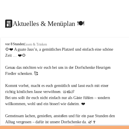
Aktuelles & Menüplan 🍽️
D
vor 8 Stunden
Essen & Trinken
o
🌻❤️ A guate Jaus’n, a gemütliches Platzerl und einfach eine schöne 
r
Zeit … ❤️🌻
f
s
Genau das möchten wir euch bei uns in der Dorfschenke Heurigen 
c
Fiedler schenken. 🥰
h
e
n
Kommt vorbei, macht es euch gemütlich und lasst euch mit einer 
k
richtig köstlichen Jause verwöhnen. 🥨🧀🍖
e
Bei uns sollt ihr euch nicht einfach nur als Gäste fühlen – sondern 
H
willkommen, wohl und ein bisserl wie daheim. ❤️
e
u
Gemeinsam lachen, genießen, anstoßen und für ein paar Stunden den 
r
i
Alltag vergessen – dafür ist unsere Dorfschenke da. 🌿🍷
g