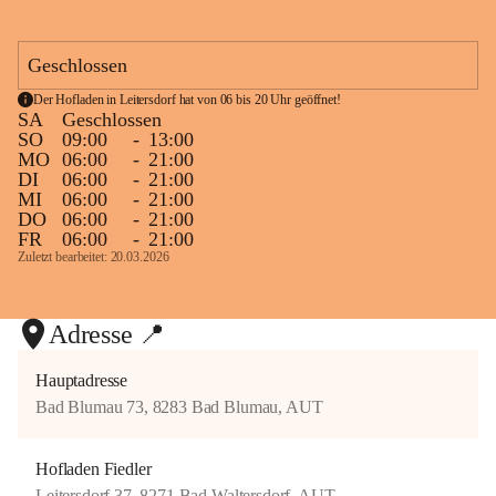
e
Wir freuen uns von Herzen über jeden Einzelnen, der bei uns 
n
vorbeischaut und schöne Stunden mit uns verbringt. 🥰
F
Geschlossen
i
Kommt’s vorbei – wir freuen uns riesig auf euch! ❤️🌻
e
Der Hofladen in Leitersdorf hat von 06 bis 20 Uhr geöffnet!
d
+10
Eure Dorfschenke Heurigen Fiedler
SA
Geschlossen
l
SO
09:00
-
13:00
e
MO
06:00
-
21:00
r
DI
06:00
-
21:00
MI
06:00
-
21:00
DO
06:00
-
21:00
FR
06:00
-
21:00
Zuletzt bearbeitet: 20.03.2026
Adresse 📍
Hauptadresse
Bad Blumau 73, 8283 Bad Blumau, AUT
Hofladen Fiedler
Leitersdorf 37, 8271 Bad Waltersdorf, AUT