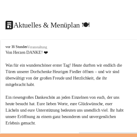
Aktuelles & Menüplan 🍽️
D
vor 16 Stunden
Veranstaltung
o
Von Herzen DANKE! ❤️
r
f
Was für ein wunderschöner erster Tag! Heute durften wir endlich die 
s
Türen unserer Dorfschenke Heurigen Fiedler öffnen – und wir sind 
c
überwältigt von der großen Freude und Herzlichkeit, die ihr 
h
mitgebracht habt.
e
n
k
Ein riesengroßes Dankeschön an jeden Einzelnen von euch, der uns 
e
heute besucht hat. Eure lieben Worte, eure Glückwünsche, euer 
H
Lächeln und eure Unterstützung bedeuten uns unendlich viel. Ihr habt 
e
unsere Eröffnung zu einem ganz besonderen und unvergesslichen 
u
Erlebnis gemacht.
r
i
g
Für uns ist die Dorfschenke ein Herzensprojekt, und es erfüllt uns mit 