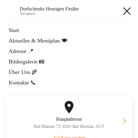
Dorfschenke Heurigen Fiedler
Navigation
Dorfschenke Heurigen Fiedler
Start
Aktuelles & Menüplan 🍽️
öffnet
Facebook
Adresse 📍
in
Externe Webseite
neuem
Bildergalerie 📸
Tab
öffnet
Instagram
in
Externe Webseite
Über Uns 🌾
neuem
Tab
Kontakte 📞
Hauptadresse
Bad Blumau 73, 8283 Bad Blumau, AUT
Auf Karte ansehen