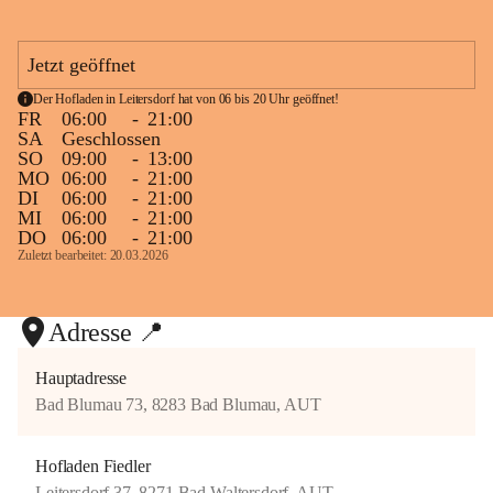
e
großer Freude, diesen Traum nun mit euch teilen zu dürfen. Zu sehen, 
n
wie viele Menschen diesen ersten Tag mit uns gefeiert haben, macht 
F
Jetzt geöffnet
uns unglaublich glücklich und dankbar.
i
e
Der Hofladen in Leitersdorf hat von 06 bis 20 Uhr geöffnet!
d
+12
Wir freuen uns schon jetzt auf viele gemütliche Stunden, nette 
FR
06:00
-
21:00
l
Gespräche und schöne gemeinsame Momente mit euch.
SA
Geschlossen
e
SO
09:00
-
13:00
r
MO
06:00
-
21:00
Danke, dass ihr heute Teil unseres Herzensprojekts wart. Wir freuen 
DI
06:00
-
21:00
uns auf ein baldiges Wiedersehen in der Dorfschenke Heurigen Fiedler! 
MI
06:00
-
21:00
❤️🥂🌿
DO
06:00
-
21:00
Zuletzt bearbeitet: 20.03.2026
Adresse 📍
Hauptadresse
Bad Blumau 73, 8283 Bad Blumau, AUT
Hofladen Fiedler
Leitersdorf 37, 8271 Bad Waltersdorf, AUT