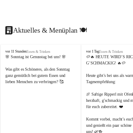
Aktuelles & Menüplan 🍽️
D
D
vor 11 Stunden
vor 1 Tag
Essen & Trinken
Essen & Trinken
o
o
🌸 Sonntag ist Genusstag bei uns! 🌸
🥔🔥 HEUTE WIRD’S RIC
r
r
G’SCHMACKIG! 🔥🥔
f
f
Was gibt es Schöneres, als den Sonntag 
s
s
ganz gemütlich bei gutem Essen und 
Heute gibt’s bei uns als war
c
c
lieben Menschen zu verbringen? 🥰
Tagesempfehlung:
h
h
e
e
n
n
Heute haben wir für euch ein besonders 
🍖 Saftige Ripperl mit Ofen
k
k
feines Sonntagsmenü vorbereitet:
herzhaft, g’schmackig und mi
e
e
für euch zubereitet. ❤️
H
H
🥣 Leberknödelsuppe
e
e
🍽️ Wiener Schnitzel mit 
Kommt vorbei, macht’s euch
u
u
Petersilienkartoffeln
und genießt ein paar schöne
r
r
i
i
🥗 Gemischter Salat
uns! 🌿🍻