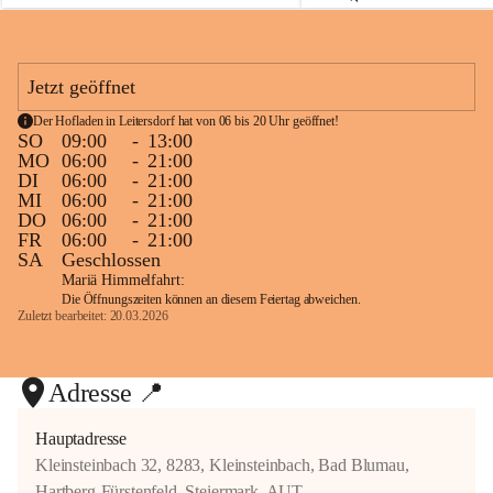
g
g
🍰 Tiramisu-Schnitte als süßer Abschluss
e
e
📍 Dorfschenke Heurigen Fi
n
n
Kommt vorbei, macht es euch bei uns 
Kleinsteinbach 32
F
F
Jetzt geöffnet
gemütlich und lasst euch einfach 
i
i
verwöhnen. ❤️
Wir freuen uns riesig auf e
e
e
Der Hofladen in Leitersdorf hat von 06 bis 20 Uhr geöffnet!
d
d
Mit viel Liebe zubereitet und mit einem 
Mahlzeit & bis später!
SO
09:00
-
13:00
l
l
Lächeln serviert – so schmeckt der 
MO
06:00
-
21:00
e
e
DI
06:00
-
21:00
Sonntag bei uns! 🌿☀️
r
r
MI
06:00
-
21:00
DO
06:00
-
21:00
📍 Dorfschenke Heurigen Fiedler
FR
06:00
-
21:00
Kleinsteinbach 32
SA
Geschlossen
Mariä Himmelfahrt:
❤️ Wir freuen uns von Herzen auf euch 
Die Öffnungszeiten können an diesem Feiertag abweichen.
Zuletzt bearbeitet: 20.03.2026
und wünschen euch einen wunderschönen, 
genussvollen Sonntag!
Adresse 📍
Eure Familie Fiedler 🌻
Hauptadresse
Kleinsteinbach 32, 8283, Kleinsteinbach, Bad Blumau,
Hartberg-Fürstenfeld, Steiermark, AUT