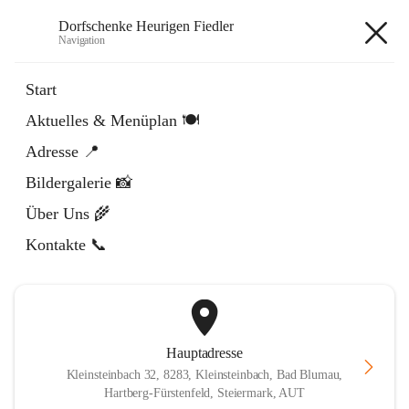
Dorfschenke Heurigen Fiedler
Navigation
Dorfschenke Heurigen Fiedler
Start
Aktuelles & Menüplan 🍽️
öffnet
Facebook
Adresse 📍
in
Externe Webseite
neuem
Bildergalerie 📸
Tab
öffnet
Instagram
in
Externe Webseite
Über Uns 🌾
neuem
Tab
Kontakte 📞
Hauptadresse
Kleinsteinbach 32, 8283, Kleinsteinbach, Bad Blumau,
Hartberg-Fürstenfeld, Steiermark, AUT