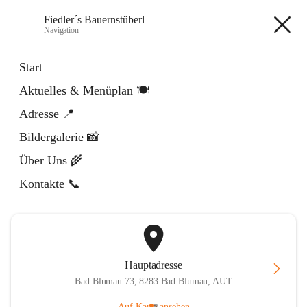
Fiedler´s Bauernstüberl
Navigation
Fiedler´s Bauernstüberl
Start
Aktuelles & Menüplan 🍽️
öffnet
Facebook
Adresse 📍
in
Externe Webseite
neuem
Bildergalerie 📸
Tab
öffnet
Instagram
in
Externe Webseite
Über Uns 🌾
neuem
Tab
Kontakte 📞
Hauptadresse
Bad Blumau 73, 8283 Bad Blumau, AUT
Auf Karte ansehen