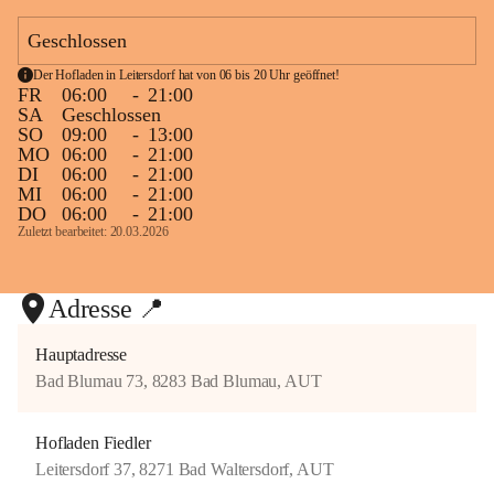
b
wie viele Menschen diesen ersten Tag mit uns gefeiert haben, macht 
e
Geschlossen
uns unglaublich glücklich und dankbar.
r
l
Der Hofladen in Leitersdorf hat von 06 bis 20 Uhr geöffnet!
+12
Wir freuen uns schon jetzt auf viele gemütliche Stunden, nette 
FR
06:00
-
21:00
Gespräche und schöne gemeinsame Momente mit euch.
SA
Geschlossen
SO
09:00
-
13:00
MO
06:00
-
21:00
Danke, dass ihr heute Teil unseres Herzensprojekts wart. Wir freuen 
DI
06:00
-
21:00
uns auf ein baldiges Wiedersehen in der Dorfschenke Heurigen Fiedler! 
MI
06:00
-
21:00
❤️🥂🌿
DO
06:00
-
21:00
Zuletzt bearbeitet: 20.03.2026
Adresse 📍
Hauptadresse
Bad Blumau 73, 8283 Bad Blumau, AUT
Hofladen Fiedler
Leitersdorf 37, 8271 Bad Waltersdorf, AUT