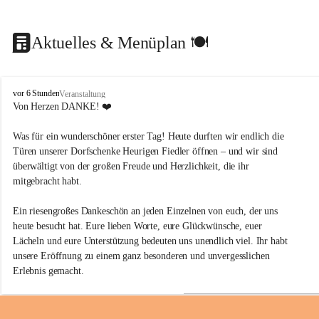
Aktuelles & Menüplan 🍽️
F
vor 6 Stunden
Veranstaltung
i
Von Herzen DANKE! ❤️
e
d
Was für ein wunderschöner erster Tag! Heute durften wir endlich die 
l
Türen unserer Dorfschenke Heurigen Fiedler öffnen – und wir sind 
e
überwältigt von der großen Freude und Herzlichkeit, die ihr 
r
mitgebracht habt.
´
s
B
Ein riesengroßes Dankeschön an jeden Einzelnen von euch, der uns 
a
heute besucht hat. Eure lieben Worte, eure Glückwünsche, euer 
u
Lächeln und eure Unterstützung bedeuten uns unendlich viel. Ihr habt 
e
unsere Eröffnung zu einem ganz besonderen und unvergesslichen 
r
Erlebnis gemacht.
n
s
t
Für uns ist die Dorfschenke ein Herzensprojekt, und es erfüllt uns mit 
ü
großer Freude, diesen Traum nun mit euch teilen zu dürfen. Zu sehen, 