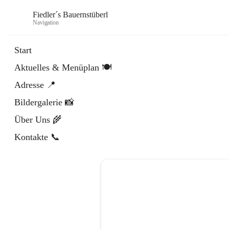
Fiedler´s Bauernstüberl
Navigation
Start
Aktuelles & Menüplan 🍽️
öffnet
Facebook
Adresse 📍
in
Externe Webseite
neuem
Bildergalerie 📸
Tab
öffnet
Instagram
in
Externe Webseite
Über Uns 🌾
neuem
Tab
Kontakte 📞