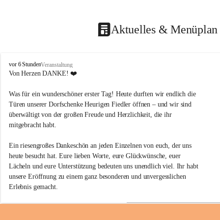
Aktuelles & Menüplan 
F
vor 6 Stunden
Veranstaltung
i
Von Herzen DANKE! ❤️
e
d
Was für ein wunderschöner erster Tag! Heute durften wir endlich die 
l
Türen unserer Dorfschenke Heurigen Fiedler öffnen – und wir sind 
e
überwältigt von der großen Freude und Herzlichkeit, die ihr 
r
mitgebracht habt.
´
s
B
Ein riesengroßes Dankeschön an jeden Einzelnen von euch, der uns 
a
heute besucht hat. Eure lieben Worte, eure Glückwünsche, euer 
u
Lächeln und eure Unterstützung bedeuten uns unendlich viel. Ihr habt 
e
unsere Eröffnung zu einem ganz besonderen und unvergesslichen 
r
Erlebnis gemacht.
n
s
t
Für uns ist die Dorfschenke ein Herzensprojekt, und es erfüllt uns mit 
ü
großer Freude, diesen Traum nun mit euch teilen zu dürfen. Zu sehen, 