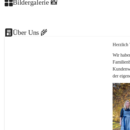
Bildergalerie 📸
Über Uns 🌾
Herzlich
Wir haben
Familienb
Kundenwü
der eigen