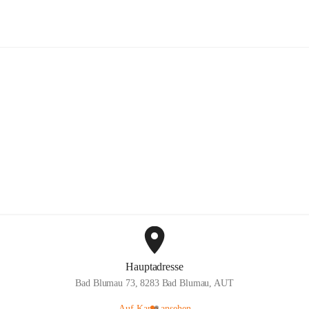
Fiedler´s Bauernstüberl
Hauptadresse
Bad Blumau 73, 8283 Bad Blumau, AUT
Auf Karte ansehen