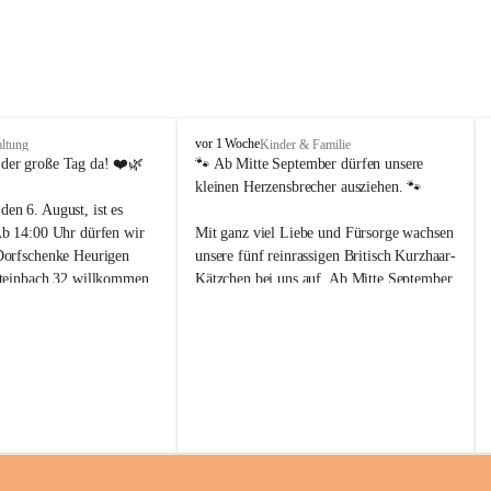
F
vor 1 Woche
altung
Kinder & Familie
i
 der große Tag da! ❤️🌿
🐾 Ab Mitte September dürfen unsere 
e
kleinen Herzensbrecher ausziehen. 🐾
d
en 6. August, ist es 
l
Ab 14:00 Uhr dürfen wir 
Mit ganz viel Liebe und Fürsorge wachsen 
e
Dorfschenke Heurigen 
unsere fünf reinrassigen Britisch Kurzhaar-
r
steinbach 32 willkommen 
Kätzchen bei uns auf. Ab Mitte September 
´
s
sind sie bereit, ihre Köfferchen zu packen 
B
und in ein liebevolles neues Zuhause zu 
a
Herzblut und Freude 
ziehen.
u
 besonderen Ort für euch 
e
en Platz zum Genießen, 
Bis zu ihrem Auszug werden sie bestens 
r
 Lachen und Wohlfühlen.
versorgt und sind selbstverständlich:
n
s
🐱 mehrfach entwurmt
t
stliche 
💉 geimpft
ü
en, herzliche 
🎁 und bekommen ein kleines Starterpaket 