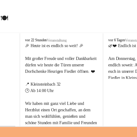
🍽️
F
F
vor 22 Stunden
vor 6 Tagen
Veranstaltung
Veranst
i
i
🎉 Heute ist es endlich so weit! 🎉
🌿❤️ Endlich ist
e
e
d
d
Mit großer Freude und voller Dankbarkeit 
Am Donnerstag, d
l
l
dürfen wir heute die Türen unserer 
endlich soweit: 
e
e
Dorfschenke Heurigen Fiedler öffnen. ❤️
euch in unserer 
r
r
Fiedler in Klein
´
´
s
s
📍 Kleinsteinbach 32
heißen.
B
B
🕑 Ab 14:00 Uhr
a
a
Mit viel Liebe, 
u
u
Wir haben mit ganz viel Liebe und 
haben wir diesen
e
e
Herzblut einen Ort geschaffen, an dem 
geschaffen – ein
r
r
man sich wohlfühlen, genießen und 
Zusammensitzen,
n
n
s
s
schöne Stunden mit Familie und Freunden 
t
t
verbringen kann.
Freut euch auf kö
ü
ü
Jausenspezialität