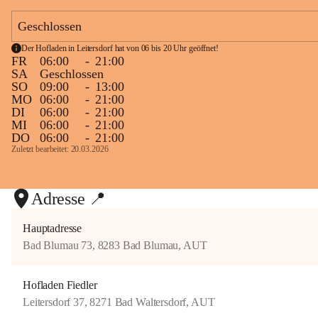
b
wie viele Menschen diesen ersten Tag mit uns gefeiert haben, macht 
e
Geschlossen
uns unglaublich glücklich und dankbar.
r
l
Der Hofladen in Leitersdorf hat von 06 bis 20 Uhr geöffnet!
+12
Wir freuen uns schon jetzt auf viele gemütliche Stunden, nette 
FR
06:00
-
21:00
Gespräche und schöne gemeinsame Momente mit euch.
SA
Geschlossen
SO
09:00
-
13:00
MO
06:00
-
21:00
Danke, dass ihr heute Teil unseres Herzensprojekts wart. Wir freuen 
DI
06:00
-
21:00
uns auf ein baldiges Wiedersehen in der Dorfschenke Heurigen Fiedler! 
MI
06:00
-
21:00
❤️🥂🌿
DO
06:00
-
21:00
Zuletzt bearbeitet: 20.03.2026
Adresse 📍
Hauptadresse
Bad Blumau 73, 8283 Bad Blumau, AUT
Hofladen Fiedler
Leitersdorf 37, 8271 Bad Waltersdorf, AUT