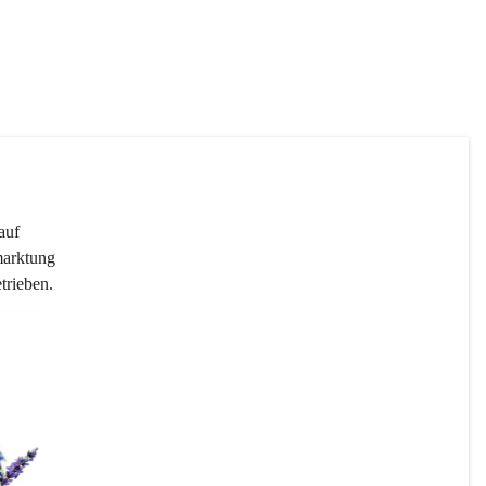
+2
 
auf 
arktung 
trieben.