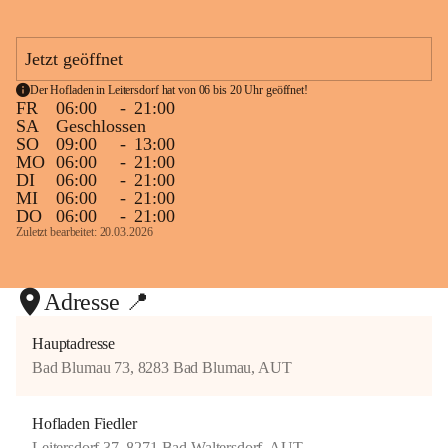
e
großer Freude, diesen Traum nun mit euch teilen zu dürfen. Zu sehen, 
n
wie viele Menschen diesen ersten Tag mit uns gefeiert haben, macht 
F
Jetzt geöffnet
uns unglaublich glücklich und dankbar.
i
e
Der Hofladen in Leitersdorf hat von 06 bis 20 Uhr geöffnet!
d
+12
Wir freuen uns schon jetzt auf viele gemütliche Stunden, nette 
FR
06:00
-
21:00
l
Gespräche und schöne gemeinsame Momente mit euch.
SA
Geschlossen
e
SO
09:00
-
13:00
r
MO
06:00
-
21:00
Danke, dass ihr heute Teil unseres Herzensprojekts wart. Wir freuen 
DI
06:00
-
21:00
uns auf ein baldiges Wiedersehen in der Dorfschenke Heurigen Fiedler! 
MI
06:00
-
21:00
❤️🥂🌿
DO
06:00
-
21:00
Zuletzt bearbeitet: 20.03.2026
Adresse 📍
Hauptadresse
Bad Blumau 73, 8283 Bad Blumau, AUT
Hofladen Fiedler
Leitersdorf 37, 8271 Bad Waltersdorf, AUT