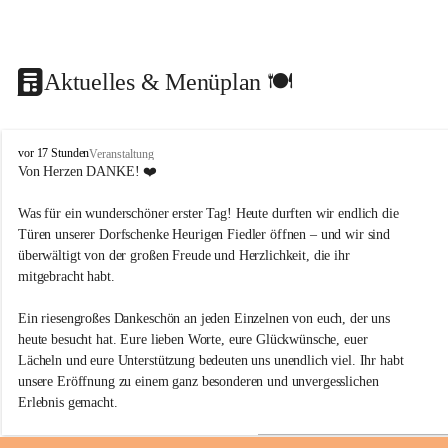
Aktuelles & Menüplan 🍽️
D
vor 17 Stunden
Veranstaltung
o
Von Herzen DANKE! ❤️
r
f
Was für ein wunderschöner erster Tag! Heute durften wir endlich die 
s
Türen unserer Dorfschenke Heurigen Fiedler öffnen – und wir sind 
c
überwältigt von der großen Freude und Herzlichkeit, die ihr 
h
mitgebracht habt.
e
n
k
Ein riesengroßes Dankeschön an jeden Einzelnen von euch, der uns 
e
heute besucht hat. Eure lieben Worte, eure Glückwünsche, euer 
H
Lächeln und eure Unterstützung bedeuten uns unendlich viel. Ihr habt 
e
unsere Eröffnung zu einem ganz besonderen und unvergesslichen 
u
Erlebnis gemacht.
r
i
g
Für uns ist die Dorfschenke ein Herzensprojekt, und es erfüllt uns mit 