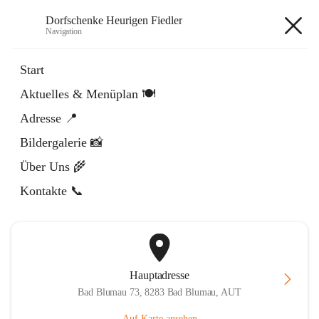
Dorfschenke Heurigen Fiedler
Navigation
Dorfschenke Heurigen Fiedler
Start
Aktuelles & Menüplan 🍽️
öffnet
Facebook
Adresse 📍
in
Externe Webseite
neuem
Bildergalerie 📸
Tab
öffnet
Instagram
in
Externe Webseite
Über Uns 🌾
neuem
Tab
Kontakte 📞
Hauptadresse
Bad Blumau 73, 8283 Bad Blumau, AUT
Auf Karte ansehen